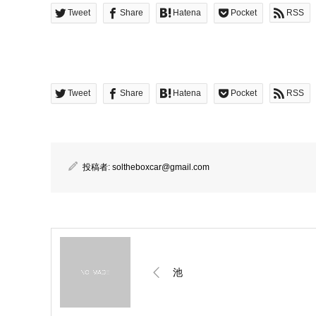
Tweet
Share
Hatena
Pocket
RSS
Tweet
Share
Hatena
Pocket
RSS
投稿者:
soltheboxcar@gmail.com
池