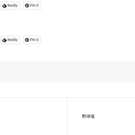
feedly
Pin it
feedly
Pin it
野球場