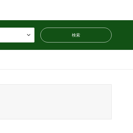
ensen_tcd050/breadcrumb.php
on line
94